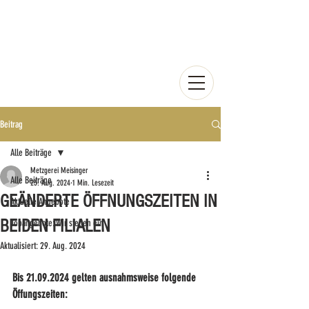
Beitrag
Alle Beiträge
Metzgerei Meisinger
Alle Beiträge
23. Aug. 2024
1 Min. Lesezeit
GEÄNDERTE ÖFFNUNGSZEITEN IN
Aktuelle Angebote
BEIDEN FILIALEN
Jobangebote: Wir stellen ein
Aktualisiert:
29. Aug. 2024
Bis 21.09.2024 gelten ausnahmsweise folgende 
Öffungszeiten: