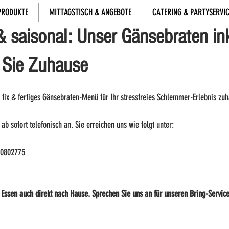
PRODUKTE
MITTAGSTISCH & ANGEBOTE
CATERING & PARTYSERVI
Nov. 2022
1 Min. Lesezeit
 & saisonal: Unser Gänsebraten ink
r Sie Zuhause
 fix & fertiges Gänsebraten-Menü für Ihr stressfreies Schlemmer-Erlebnis zuh
b sofort telefonisch an. Sie erreichen uns wie folgt unter: 
40802775
 Essen auch direkt nach Hause. Sprechen Sie uns an für unseren Bring-Service