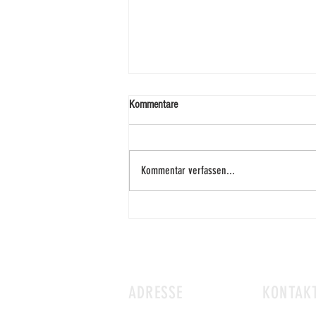
Kommentare
Kommentar verfassen...
NEU IN FRIEDBERG: Genussabende in
der Metzgerei
ADRESSE
KONTAK