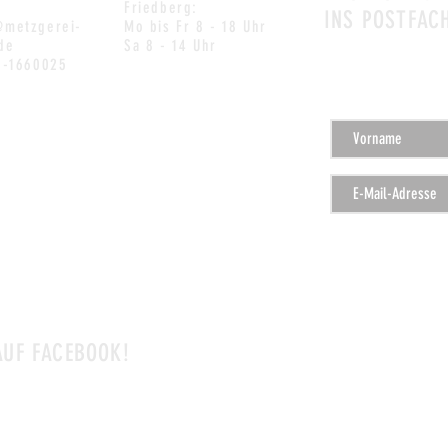
Friedberg:
INS POSTFAC
@metzgerei-
Mo bis Fr
8 - 18 Uhr
de
Sa
8 - 14 Uhr
1-1660025
 AUF FACEBOOK!