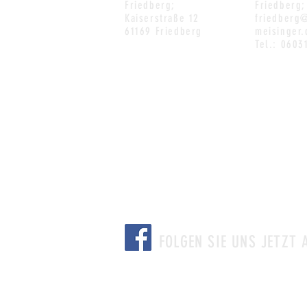
Friedberg;
Friedberg;
Kaiserstraße 12
friedberg
61169 Friedberg
meisinger.
Tel.: 0603
FOLGEN SIE UNS JETZT