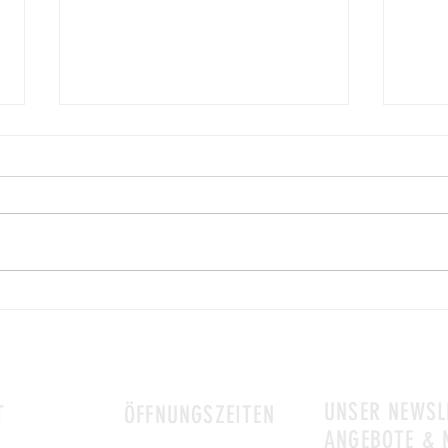
Zeit f
Traditionell & Saisonal: Unser
Gänsebraten mit Klößen und Rotkohl
für Zuhause
UNSER NEWSL
T
ÖFFNUNGSZEITEN
ANGEBOTE & 